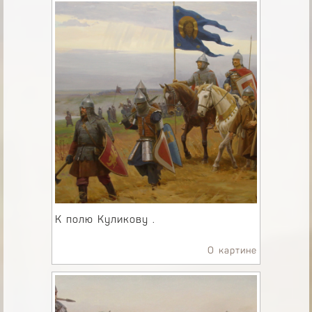
К полю Куликову .
О картине