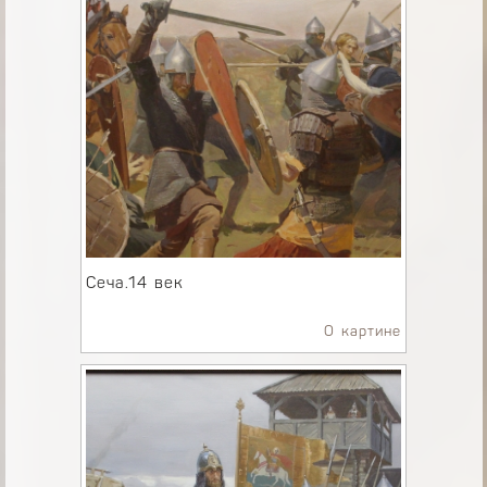
Сеча.14 век
О картине