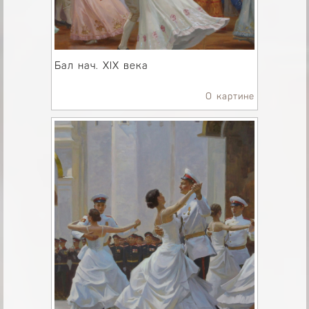
Бал нач. ХlX века
О картине