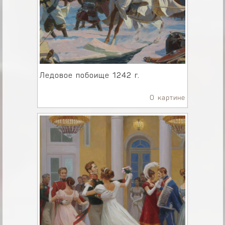
Ледовое побоище 1242 г.
О картине