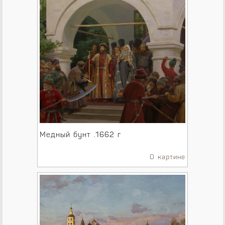
Медный бунт .1662 г
О картине