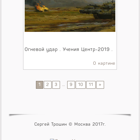
Огневой удар . Учения Центр-2019 .
О картине
1
2
3
...
9
10
11
»
Сергей Трошин © Москва 2017г.